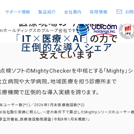
サポート情報
製品紹介
会社案内
採用情報
お問
comホールディングスのグループ会社です
圧倒的な導入シェア
検ソフトのMightyCheckerを
中核とする「Mighty」
公立病院や大学病院、
地域医療を担う診療所まで
医療機関で圧倒的な導入実績を誇ります。
月末ユーザー数(*1)／2026年1月末医療施設数(*2)
数値は当社取引実績に照らし、一定の条件下で算出した
Mightyシリーズのユーザー
：「厚生労働省_医療施設動態調査（令和8年1月末概数）」