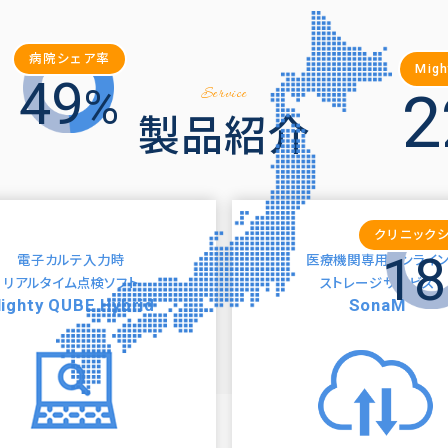
病院シェア率
Mig
49
%
2
Service
製品紹介
クリニック
18
電子カルテ入力時
医療機関専用オンライ
リアルタイム点検ソフト
ストレージサービス
ighty QUBE Hybrid
SonaM