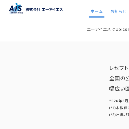
ホーム
お知らせ
エーアイエスはUbi
レセプト点
全国の
幅広い
2026年3
(*1)本
(*2)出典