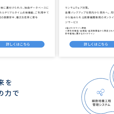
点検に裏付けられた、独自データベースに
ランサムウェア対策。
子カルテリアルタイム点検機能、ご利用全て
各種バックアップを院内から院外へ。 月額
関の医療安全、働き方改革に寄与
から始められる医療機関専用のオンライ
ジサービス
3省3ガイドライン準拠
※厚生労働省・総務省・経済産業省から策定され
安全管理に関するガイドライン
詳しくはこちら
詳しくはこちら
来を
I」の力で