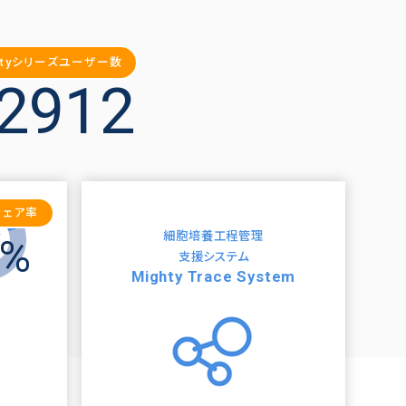
htyシリーズ
ユーザー数
2912
シェア率
ン
細胞培養工程管理
%
支援システム
Mighty Trace System