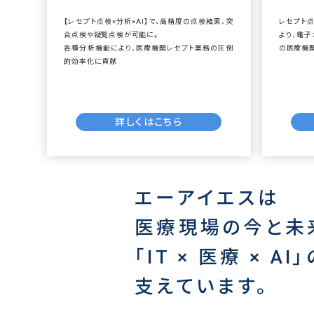
【レセプト点検×分析×AI】で、高精度の点検結果、突
レセプト
合点検や縦覧点検が可能に。
より、電
各種分析機能により、医療機関レセプト業務の圧倒
の医療機
的効率化に貢献
詳しくはこちら
エーアイエスは
医療現場の今と未
「IT × 医療 × A
支えています。