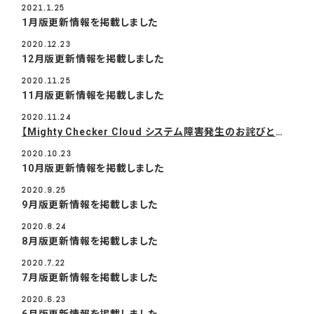
2021.1.25
1月版更新情報を掲載しました
2020.12.23
12月版更新情報を掲載しました
2020.11.25
11月版更新情報を掲載しました
2020.11.24
【Mighty Checker Cloud システム障害発生のお詫びと復旧のお知らせ】
2020.10.23
10月版更新情報を掲載しました
2020.9.25
9月版更新情報を掲載しました
2020.8.24
8月版更新情報を掲載しました
2020.7.22
7月版更新情報を掲載しました
2020.6.23