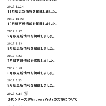
2017.11.24
11月版更新情報を掲載しました。
2017.10.23
10月版更新情報を掲載しました。
2017.9.22
9月版更新情報を掲載しました。
2017.8.23
8月版更新情報を掲載しました。
2017.7.24
7月版更新情報を掲載しました。
2017.6.23
6月版更新情報を掲載しました。
2017.5.23
5月版更新情報を掲載しました。
2017.4.24
【ＭＣシリーズ】WindowsVistaの対応について