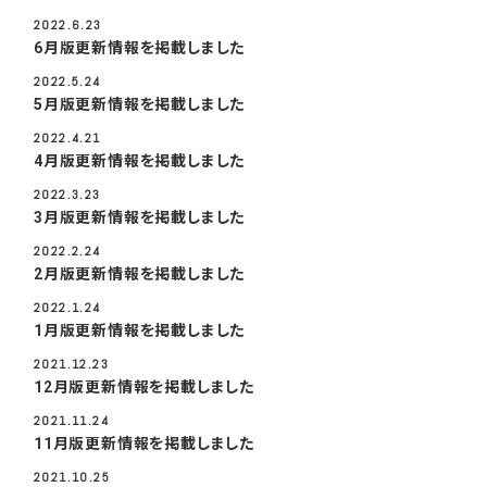
2022.6.23
6月版更新情報を掲載しました
2022.5.24
5月版更新情報を掲載しました
2022.4.21
4月版更新情報を掲載しました
2022.3.23
3月版更新情報を掲載しました
2022.2.24
2月版更新情報を掲載しました
2022.1.24
1月版更新情報を掲載しました
2021.12.23
12月版更新情報を掲載しました
2021.11.24
11月版更新情報を掲載しました
2021.10.25