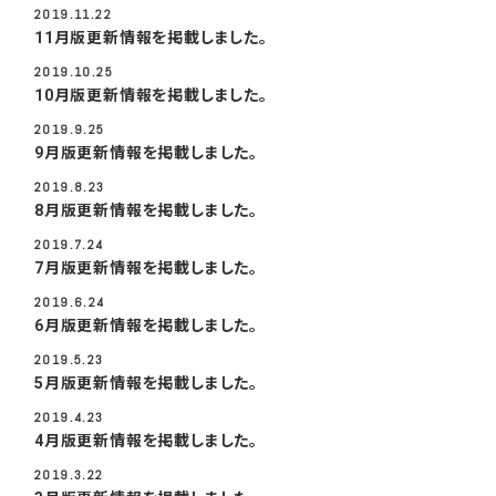
2019.11.22
11月版更新情報を掲載しました。
2019.10.25
10月版更新情報を掲載しました。
2019.9.25
9月版更新情報を掲載しました。
2019.8.23
8月版更新情報を掲載しました。
2019.7.24
7月版更新情報を掲載しました。
2019.6.24
6月版更新情報を掲載しました。
2019.5.23
5月版更新情報を掲載しました。
2019.4.23
4月版更新情報を掲載しました。
2019.3.22