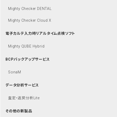
Mighty Checker DENTAL
Mighty Checker Cloud X
電子カルテ入力時リアルタイム点検ソフト
Mighty QUBE Hybrid
BCPバックアップサービス
SonaM
データ分析サービス
査定・返戻分析Lite
その他の新製品