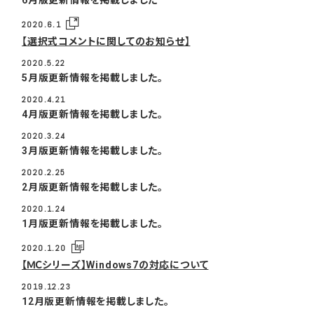
6月版更新情報を掲載しました
2020.6.1
【選択式コメントに関してのお知らせ】
2020.5.22
5月版更新情報を掲載しました。
2020.4.21
4月版更新情報を掲載しました。
2020.3.24
3月版更新情報を掲載しました。
2020.2.25
2月版更新情報を掲載しました。
2020.1.24
1月版更新情報を掲載しました。
2020.1.20
【ＭＣシリーズ】Windows7の対応について
2019.12.23
12月版更新情報を掲載しました。